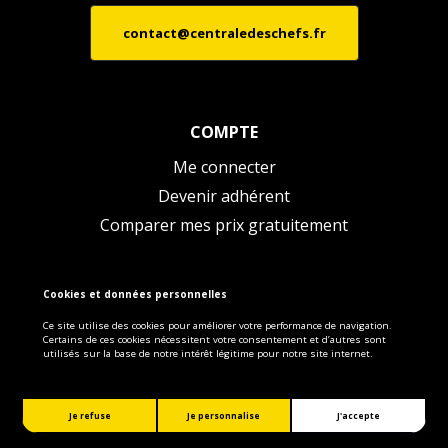
contact@centraledeschefs.fr
COMPTE
Me connecter
Devenir adhérent
Comparer mes prix gratuitement
Cookies et données personnelles
Ce site utilise des cookies pour améliorer votre performance de navigation.
Certains de ces cookies nécessitent votre consentement et d’autres sont
utilisés sur la base de notre intérêt légitime pour notre site internet.
Cookies
|
Mentions légales
|
Politique de
confidentialité
|
CGS
Je refuse
Je personnalise
J'accepte