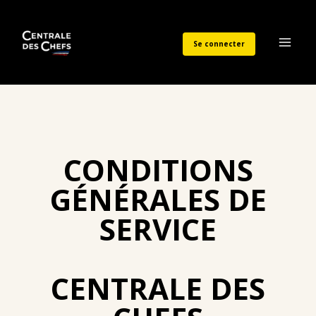
Aller
au
Se connecter
contenu
Main
Men
CONDITIONS
GÉNÉRALES DE
SERVICE
CENTRALE DES