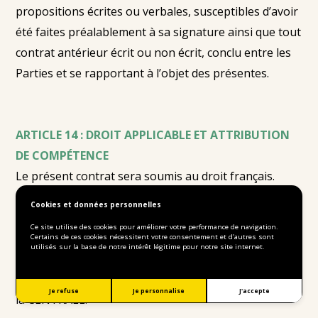
propositions écrites ou verbales, susceptibles d’avoir
été faites préalablement à sa signature ainsi que tout
contrat antérieur écrit ou non écrit, conclu entre les
Parties et se rapportant à l’objet des présentes.
ARTICLE 14 : DROIT APPLICABLE ET ATTRIBUTION
DE COMPÉTENCE
Le présent contrat sera soumis au droit français.
Tous les litiges auxquels le présent contrat pourra
Cookies et données personnelles
donner lieu, notamment au sujet de sa validité, de
Ce site utilise des cookies pour améliorer votre performance de navigation.
son interprétation, de son exécution, de sa cessation
Certains de ces cookies nécessitent votre consentement et d’autres sont
utilisés sur la base de notre intérêt légitime pour notre site internet.
et de ses suites seront, de convention expresse,
soumis aux tribunaux compétents du siège social de
Je refuse
Je personnalise
J'accepte
la CENTRALE.